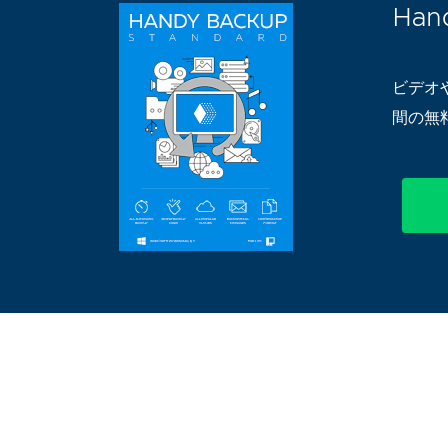
Han
ビデオ
間の無